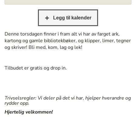
/
/
b
e
r
Denne torsdagen finner i fram alt vi har av farget ark,
g
kartong og gamle bibliotekbøker, og klipper, limer, tegner
e
og skriver! Bli med, kom, lag og lek!
n
b
i
Tilbudet er gratis og drop in.
b
l
i
o
Trivselsregler: Vi deler på det vi har, hjelper hverandre og
t
rydder opp.
e
Hjertelig velkommen!
k
.
n
o