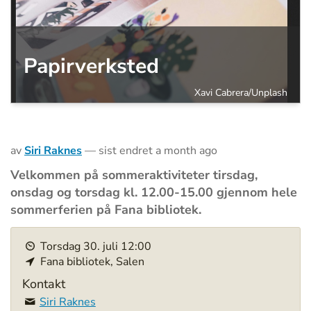
Papirverksted
Xavi Cabrera/Unplash
av
Siri Raknes
—
sist endret
a month ago
Velkommen på sommeraktiviteter tirsdag,
onsdag og torsdag kl. 12.00-15.00 gjennom hele
sommerferien på Fana bibliotek.
h
Torsdag
30
.
juli
12:00
t
Fana bibliotek, Salen
t
p
Kontakt
s
Siri Raknes
: