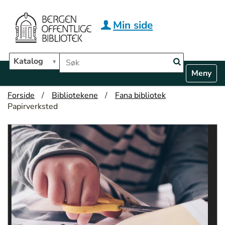
Hopp til hovedinnhold
Min side
Søk i biblioteket
Katalog
N
Toggle n
a
v
Forside
Bibliotekene
Fana bibliotek
i
Papirverksted
g
a
t
i
o
n