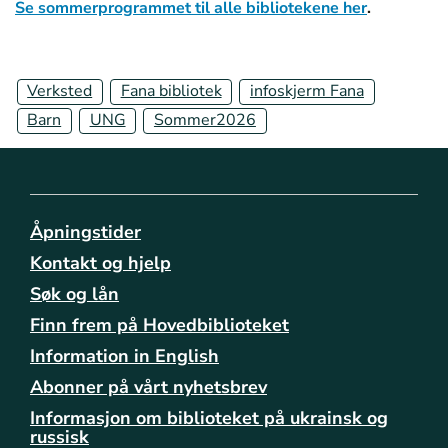
Se sommerprogrammet til alle bibliotekene her
.
/
b
i
b
Verksted
Fana bibliotek
infoskjerm Fana
l
Barn
UNG
Sommer2026
i
o
t
e
k
Åpningstider
e
n
Kontakt og hjelp
e
Søk og lån
/
f
Finn frem på Hovedbiblioteket
a
Information in English
n
Abonner på vårt nyhetsbrev
a
/
Informasjon om biblioteket på ukrainsk og
c
russisk