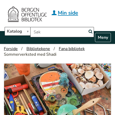
Hopp til hovedinnhold
Min side
Søk i biblioteket
Katalog
N
Toggle n
a
v
Forside
Bibliotekene
Fana bibliotek
i
Sommerverksted med Shadi
g
a
t
i
o
n