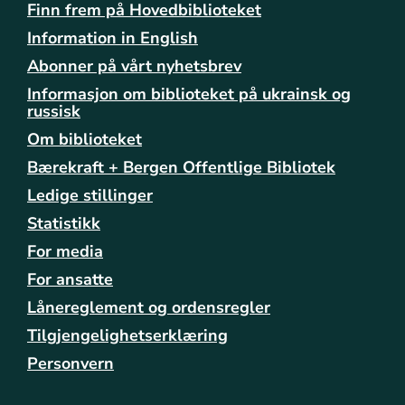
p
Finn frem på Hovedbiblioteket
y
Information in English
5
_
Abonner på vårt nyhetsbrev
o
Informasjon om biblioteket på ukrainsk og
f
russisk
_
Om biblioteket
s
o
Bærekraft + Bergen Offentlige Bibliotek
m
Ledige stillinger
m
e
Statistikk
r
For media
v
For ansatte
e
r
Lånereglement og ordensregler
k
Tilgjengelighetserklæring
s
t
Personvern
e
d