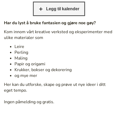
/
b
e
r
Har du lyst å bruke fantasien og gjøre noe gøy?
g
Kom innom vårt kreative verksted og eksperimenter med
e
ulike materialer som
n
b
Leire
i
Perling
b
Maling
l
Papir og origami
i
Krukker, bokser og dekorering
o
og mye mer
t
Her kan du utforske, skape og prøve ut nye ideer i ditt
e
eget tempo.
k
.
Ingen påmelding og gratis.
n
o
/