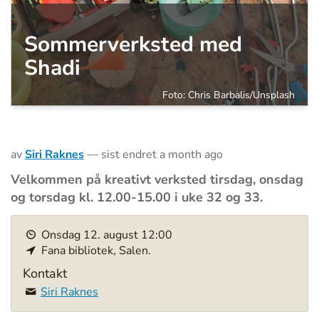
Sommerverksted med
Shadi
Foto: Chris Barbalis/Unsplash
av
Siri Raknes
—
sist endret
a month ago
Velkommen på kreativt verksted tirsdag, onsdag
og torsdag kl. 12.00-15.00 i uke 32 og 33.
h
Onsdag
12
.
august
12:00
t
Fana bibliotek, Salen.
t
p
Kontakt
s
Siri Raknes
:
/