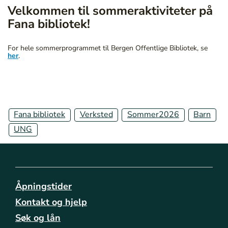
b
Velkommen til sommeraktiviteter på
i
Fana bibliotek!
b
l
For hele sommerprogrammet til Bergen Offentlige Bibliotek, se
i
her
.
o
t
e
k
e
Fana bibliotek
Verksted
Sommer2026
Barn
n
e
UNG
/
f
a
n
a
Åpningstider
/
Kontakt og hjelp
c
Søk og lån
o