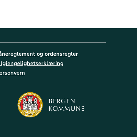
ånereglement og ordensregler
ilgjengelighetserklæring
ersonvern