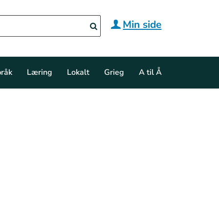
Min side
råk
Læring
Lokalt
Grieg
A til Å