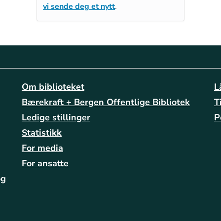
vi sende deg et nytt
.
Om biblioteket
L
Bærekraft + Bergen Offentlige Bibliotek
T
Ledige stillinger
P
Statistikk
For media
For ansatte
og