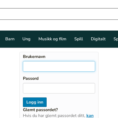
Barn
Ung
Musikk og film
Spill
Digitalt
Sp
Brukernavn
Passord
Glemt passordet?
Hvis du har glemt passordet ditt,
kan