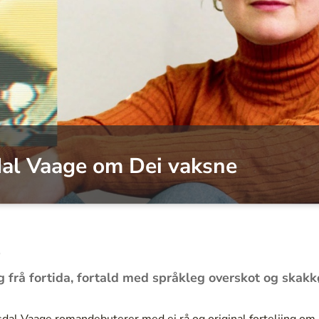
sdal Vaage om Dei vaksne
o
 frå fortida, fortald med språkleg overskot og skakkø
sdal Vaage romandebuterer med ei rå og original forteljing o