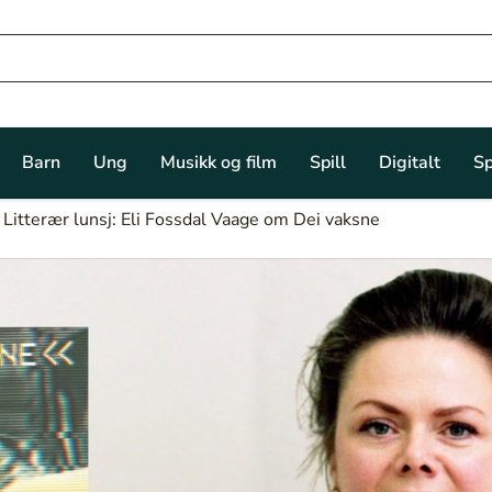
Barn
Ung
Musikk og film
Spill
Digitalt
Sp
Litterær lunsj: Eli Fossdal Vaage om Dei vaksne