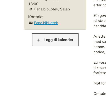
13:00
t
erfarin
Fana bibliotek, Salen
p
s
Ein gong
Kontakt
:
så slo 
Fana bibliotek
/
handfla
/
b
Anette 
e
med sam
r
henne. 
g
notida,
e
n
Eli Fos
b
diktsa
i
forfatt
b
l
Møt fo
i
o
Omtalen
t
e