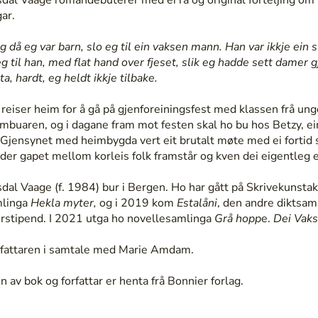
gar.
 då eg var barn, slo eg til ein vaksen mann. Han var ikkje ein slik
eg til han, med flat hand over fjeset, slik eg hadde sett damer 
ta, hardt, eg heldt ikkje tilbake.
reiser heim for å gå på gjenforeiningsfest med klassen frå ung
buaren, og i dagane fram mot festen skal ho bu hos Betzy, e
Gjensynet med heimbygda vert eit brutalt møte med ei fortid
 der gapet mellom korleis folk framstår og kven dei eigentleg e
sdal Vaage (f. 1984) bur i Bergen. Ho har gått på Skrivekunst
mlinga
Hekla myter,
og i 2019 kom
Estalåni
, den andre diktsam
erstipend. I 2021 utga ho novellesamlinga
Grå hopp
e.
Dei Vak
rfattaren i samtale med Marie Amdam.
 av bok og forfattar er henta frå Bonnier forlag.