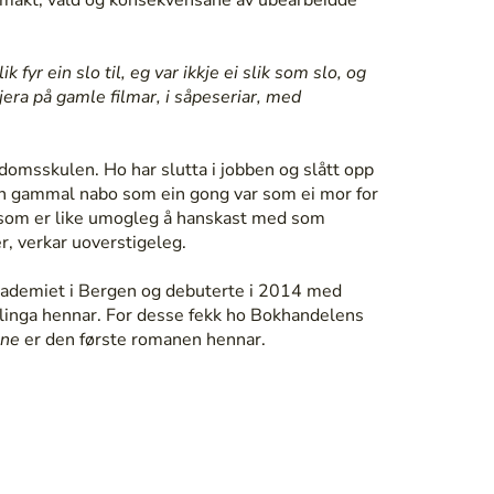
 fyr ein slo til, eg var ikkje ei slik som slo, og
gjera på gamle filmar, i såpeseriar, med
domsskulen. Ho har slutta i jobben og slått opp
in gammal nabo som ein gong var som ei mor for
 som er like umogleg å hanskast med som
r, verkar uoverstigeleg.
akademiet i Bergen og debuterte i 2014 med
linga hennar. For desse fekk ho Bokhandelens
sne
er den første romanen hennar.