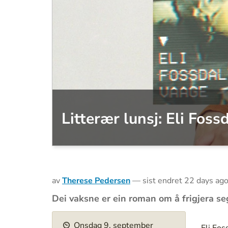
Litterær lunsj: Eli Fos
av
Therese Pedersen
—
sist endret
22 days ag
Dei vaksne er ein roman om å frigjera seg
h
Onsdag
9
.
september
t
Eli Fos