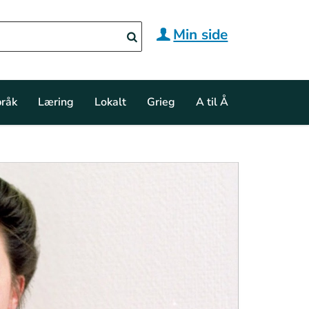
Min side
råk
Læring
Lokalt
Grieg
A til Å