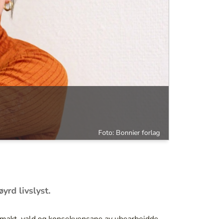
Foto: Bonnier forlag
yrd livslyst.
m makt, vald og konsekvensane av ubearbeidde