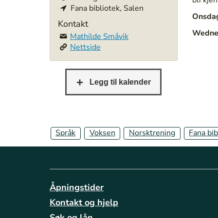
Fana bibliotek, Salen
t
Onsdag
p
Kontakt
s
Wednes
Mathilde Småvik
:
Nettside
/
/
b
e
r
g
e
n
Språk
Voksen
Norsktrening
Fana bib
b
i
b
l
i
Åpningstider
o
Kontakt og hjelp
t
e
Søk og lån