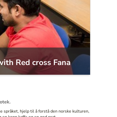
with Red cross Fana
otek.
 språket, hjelp til å forstå den norske kulturen,
r en kopp kaffe og en god prat.