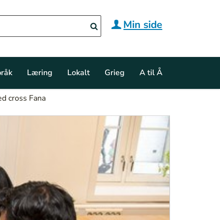
Min side
råk
Læring
Lokalt
Grieg
A til Å
ed cross Fana