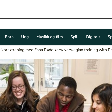
Barn
Ung
Musikk og film
Spill
Digitalt
Sp
Norsktrening med Fana Røde kors/Norwegian training with R