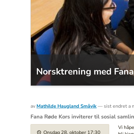
Norsktrening med Fana
av
Mathilde Haugland Småvik
—
sist endret
a 
Fana Røde Kors inviterer til sosial saml
h
Vi håpe
Onsdag
28
.
oktober
17:30
t
bli kje