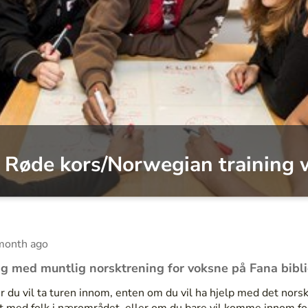
 Røde kors/Norwegian training 
month ago
ing med muntlig norsktrening for voksne på Fana bibli
r du vil ta turen innom, enten om du vil ha hjelp med det norske
nt med folk i nærområdet, eller om du bare vil komme innom fo