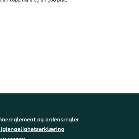
ånereglement og ordensregler
ilgjengelighetserklæring
ersonvern