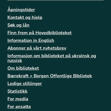
o
/
Åpningstider
b
Kontakt og hjelp
i
Søk og lån
b
l
Finn frem på Hovedbiblioteket
i
Information in English
o
t
Abonner på vårt nyhetsbrev
e
Informasjon om biblioteket på ukrainsk og
k
russisk
e
Om biblioteket
n
e
Bærekraft + Bergen Offentlige Bibliotek
/
Ledige stillinger
f
a
Statistikk
n
For media
a
For ansatte
/