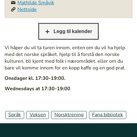
Mathilde Småvik
:
Nettside
/
/
b
e
r
g
Vi håper du vil ta turen innom, enten om du vil ha hjelp
e
med det norske språket, hjelp til å forstå den norske
n
kulturen, bli kjent med folk i nærområdet, eller om du
b
bare vil komme innom for en kopp kaffe og en god prat.
i
Onsdager kl. 17:30-19:00.
b
l
Wednesdays at 17:30-19:00
i
o
t
e
Språk
Voksen
Norsktrening
Fana bibliotek
k
.
n