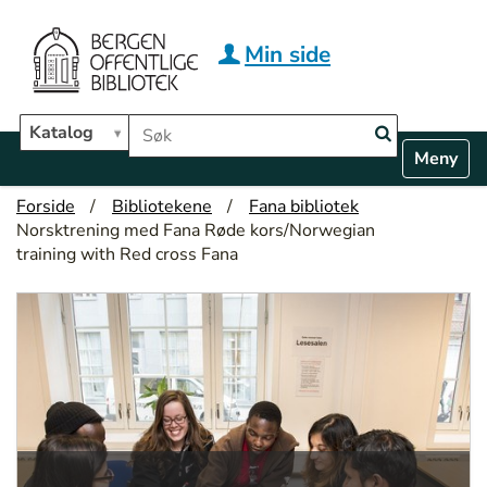
Hopp til hovedinnhold
Min side
Søk i biblioteket
Katalog
N
Toggle n
a
v
Forside
Bibliotekene
Fana bibliotek
i
Norsktrening med Fana Røde kors/Norwegian
g
training with Red cross Fana
a
t
i
o
n