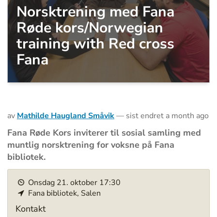
Norsktrening med Fana
Røde kors/Norwegian
training with Red cross
Fana
av
Mathilde Haugland Småvik
—
sist endret
a month ago
Fana Røde Kors inviterer til sosial samling med
muntlig norsktrening for voksne på Fana
bibliotek.
h
Onsdag
21
.
oktober
17:30
t
Fana bibliotek, Salen
t
p
Kontakt
s