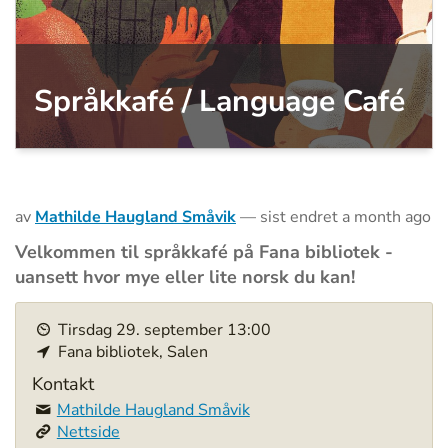
Språkkafé / Language Café
av
Mathilde Haugland Småvik
—
sist endret
a month ago
Velkommen til språkkafé på Fana bibliotek -
uansett hvor mye eller lite norsk du kan!
h
Tirsdag
29
.
september
13:00
t
Fana bibliotek, Salen
t
p
Kontakt
s
Mathilde Haugland Småvik
:
Nettside
/