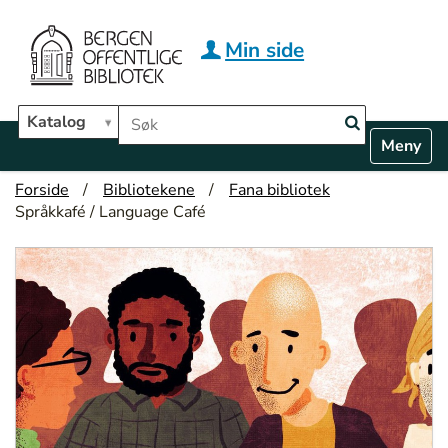
Hopp til hovedinnhold
Min side
Søk i biblioteket
Katalog
N
Toggle n
a
v
Forside
Bibliotekene
Fana bibliotek
i
Språkkafé / Language Café
g
a
t
i
o
n