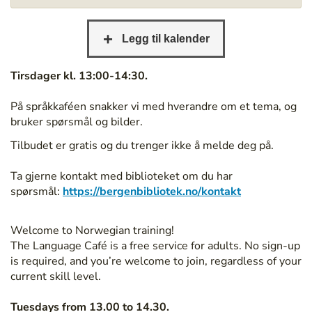
/
b
e
r
g
Tirsdager kl. 13:00-14:30.
e
n
På språkkaféen snakker vi med hverandre om et tema, og
b
bruker spørsmål og bilder.
i
Tilbudet er gratis og du trenger ikke å melde deg på.
b
l
Ta gjerne kontakt med biblioteket om du har
i
spørsmål:
https://bergenbibliotek.no/kontakt
o
t
e
Welcome to Norwegian training!
k
The Language Café is a free service for adults. No sign-up
.
is required, and you’re welcome to join, regardless of your
n
current skill level.
o
/
Tuesdays from 13.00 to 14.30.