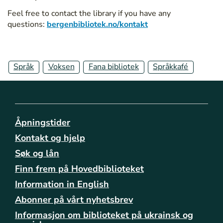
b
Feel free to contact the library if you have any
i
questions:
bergenbibliotek.no/kontakt
b
l
i
o
Språk
Voksen
Fana bibliotek
Språkkafé
t
e
k
e
n
Åpningstider
e
/
Kontakt og hjelp
f
Søk og lån
a
Finn frem på Hovedbiblioteket
n
a
Information in English
/
Abonner på vårt nyhetsbrev
s
p
Informasjon om biblioteket på ukrainsk og