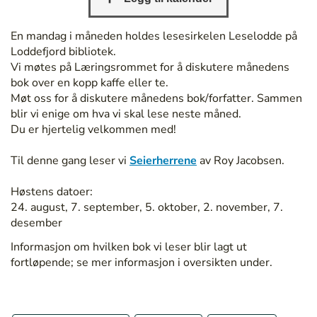
/
/
En mandag i måneden holdes lesesirkelen Leselodde på
b
Loddefjord bibliotek.
e
Vi møtes på Læringsrommet for å diskutere månedens
r
bok over en kopp kaffe eller te.
g
Møt oss for å diskutere månedens bok/forfatter. Sammen
e
blir vi enige om hva vi skal lese neste måned.
n
Du er hjertelig velkommen med!
b
i
Til denne gang leser vi
Seierherrene
av Roy Jacobsen.
b
l
Høstens datoer:
i
24. august, 7. september, 5. oktober, 2. november, 7.
o
desember
t
e
Informasjon om hvilken bok vi leser blir lagt ut
k
fortløpende; se mer informasjon i oversikten under.
.
n
o