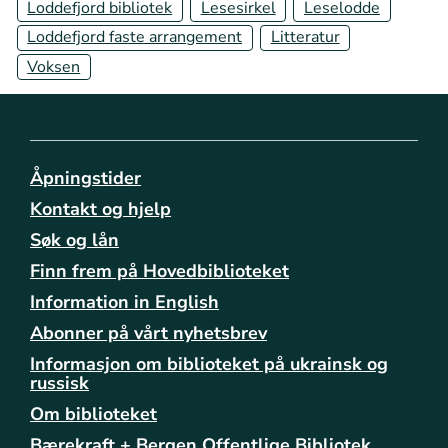
Loddefjord bibliotek
Lesesirkel
Leselodde
/
b
Loddefjord faste arrangement
Litteratur
i
Voksen
b
l
i
o
t
Åpningstider
e
k
Kontakt og hjelp
e
Søk og lån
n
Finn frem på Hovedbiblioteket
e
/
Information in English
l
Abonner på vårt nyhetsbrev
a
k
Informasjon om biblioteket på ukrainsk og
russisk
s
e
Om biblioteket
v
Bærekraft + Bergen Offentlige Bibliotek