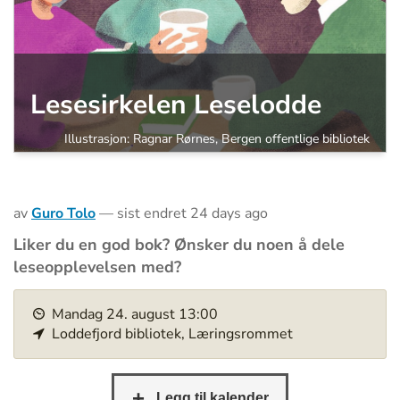
Lesesirkelen Leselodde
Illustrasjon: Ragnar Rørnes, Bergen offentlige bibliotek
av
Guro Tolo
—
sist endret
24 days ago
Liker du en god bok? Ønsker du noen å dele
leseopplevelsen med?
h
Mandag
24
.
august
13:00
t
Loddefjord bibliotek, Læringsrommet
t
p
s
: