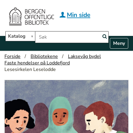
Hopp til hovedinnhold
Min side
Søk i biblioteket
Katalog
N
Toggle n
a
v
Forside
Bibliotekene
Laksevåg bydel
i
Faste hendelser på Loddefjord
g
Lesesirkelen Leselodde
a
t
i
o
n