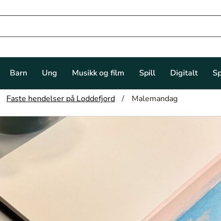
Barn
Ung
Musikk og film
Spill
Digitalt
Sp
Faste hendelser på Loddefjord
Malemandag