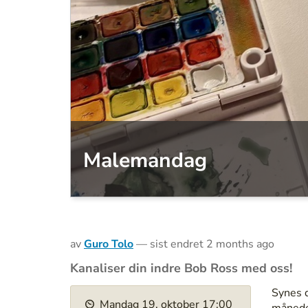
Malemandag
av
Guro Tolo
—
sist endret
2 months ago
Kanaliser din indre Bob Ross med oss!
h
Synes d
Mandag
19
.
oktober
17:00
t
måneden