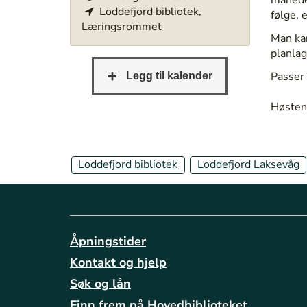
Loddefjord bibliotek,
t
følge, 
Læringsrommet
p
Man ka
s
planlag
:
/
Passer 
/
b
Høsten
e
r
g
Loddefjord bibliotek
Loddefjord Laksevåg
e
n
b
i
b
l
Åpningstider
i
Kontakt og hjelp
o
Søk og lån
t
e
Finn frem på Hovedbiblioteket