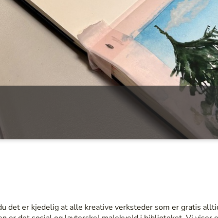
u det er kjedelig at alle kreative verksteder som er gratis allti
 er det sosial og lavterskel malekveld i biblioteket. Vi vise