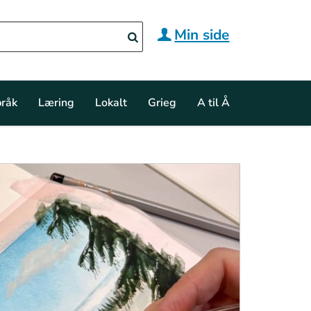
Min side
råk
Læring
Lokalt
Grieg
A til Å