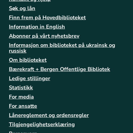
a
g
Søk og lån
-
Finn frem på Hovedbiblioteket
b
Information in English
y
d
Abonner på vårt nyhetsbrev
e
Informasjon om biblioteket på ukrainsk og
l
russisk
/
f
Om biblioteket
a
Bærekraft + Bergen Offentlige Bibliotek
s
Ledige stillinger
t
e
Statistikk
-
For media
h
e
For ansatte
n
Lånereglement og ordensregler
d
Tilgjengelighetserklæring
e
l