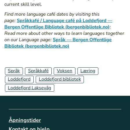
/
current skill level.
b
Find more language café dates by visiting this
i
page:
Språkkafé / Language café på Loddefjord —
b
Bergen Offentlige Bibliotek (bergenbibliotek.no)
:
l
Read more about other ways to learn languages together
i
on our Language page:
Språk — Bergen Offentlige
o
Bibliotek (bergenbibliotek.no)
t
e
k
e
Språk
Språkkafé
Voksen
Læring
n
Loddefjord
Loddefjord bibliotek
e
/
Loddefjord Laksevåg
l
a
k
s
e
Åpningstider
v
Kontakt og hjelp