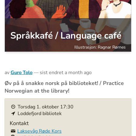
Språkkafé / Language café
Illustrasjon: Ragnar Rørnes
av
Guro Tolo
—
sist endret
a month ago
Øv på å snakke norsk på biblioteket! / Practice
Norwegian at the library!
h
Torsdag
1
.
oktober
17:30
t
Loddefjord bibliotek
t
p
Kontakt
s
Laksevåg Røde Kors
: