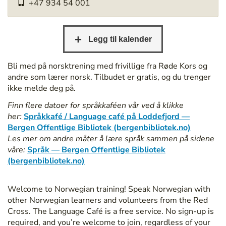
+47 934 54 001
/
/
b
e
r
g
Bli med på norsktrening med frivillige fra Røde Kors og
e
andre som lærer norsk. Tilbudet er gratis, og du trenger
n
ikke melde deg på.
b
Finn flere datoer for språkkaféen vår ved å klikke
i
her:
Språkkafé / Language café på Loddefjord —
b
Bergen Offentlige Bibliotek (bergenbibliotek.no)
l
Les mer om andre måter å lære språk sammen på sidene
i
våre:
Språk — Bergen Offentlige Bibliotek
o
(bergenbibliotek.no)
t
e
k
Welcome to Norwegian training! Speak Norwegian with
.
other Norwegian learners and volunteers from the Red
n
Cross. The Language Café is a free service. No sign-up is
o
required, and you’re welcome to join, regardless of your