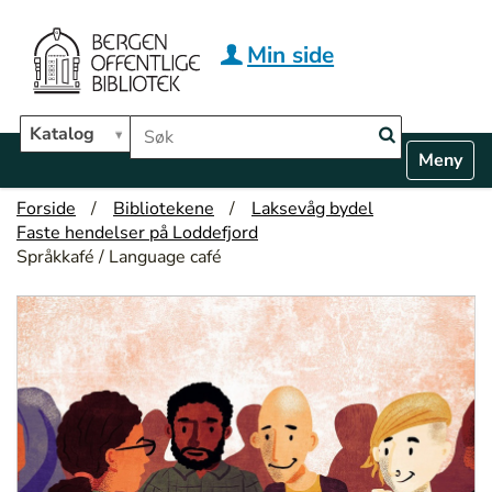
Hopp til hovedinnhold
Min side
Søk i biblioteket
Katalog
N
Toggle n
a
v
Forside
Bibliotekene
Laksevåg bydel
i
Faste hendelser på Loddefjord
g
Språkkafé / Language café
a
t
i
o
n