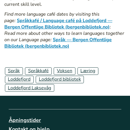
/
current skill level.
b
Find more language café dates by visiting this
i
page:
Språkkafé / Language café på Loddefjord —
b
Bergen Offentlige Bibliotek (bergenbibliotek.no)
:
l
Read more about other ways to learn languages together
i
on our Language page:
Språk — Bergen Offentlige
o
Bibliotek (bergenbibliotek.no)
t
e
k
e
Språk
Språkkafé
Voksen
Læring
n
Loddefjord
Loddefjord bibliotek
e
/
Loddefjord Laksevåg
l
a
k
s
e
Åpningstider
v
Kontakt og hjelp