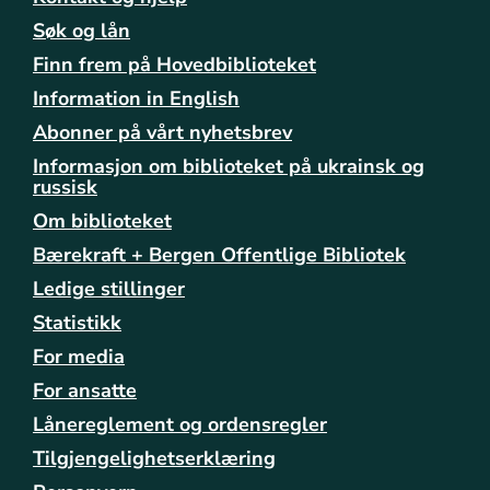
a
g
Søk og lån
-
Finn frem på Hovedbiblioteket
b
Information in English
y
d
Abonner på vårt nyhetsbrev
e
Informasjon om biblioteket på ukrainsk og
l
russisk
/
f
Om biblioteket
a
Bærekraft + Bergen Offentlige Bibliotek
s
Ledige stillinger
t
e
Statistikk
-
For media
h
e
For ansatte
n
Lånereglement og ordensregler
d
Tilgjengelighetserklæring
e
l