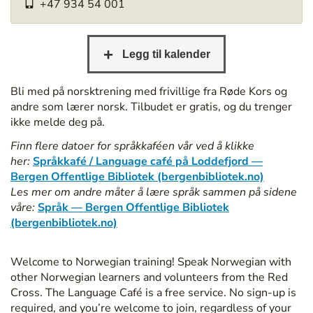
+47 934 54 001
/
/
b
e
r
g
Bli med på norsktrening med frivillige fra Røde Kors og
e
andre som lærer norsk. Tilbudet er gratis, og du trenger
n
ikke melde deg på.
b
Finn flere datoer for språkkaféen vår ved å klikke
i
her:
Språkkafé / Language café på Loddefjord —
b
Bergen Offentlige Bibliotek (bergenbibliotek.no)
l
Les mer om andre måter å lære språk sammen på sidene
i
våre:
Språk — Bergen Offentlige Bibliotek
o
(bergenbibliotek.no)
t
e
k
Welcome to Norwegian training! Speak Norwegian with
.
other Norwegian learners and volunteers from the Red
n
Cross. The Language Café is a free service. No sign-up is
o
required, and you’re welcome to join, regardless of your