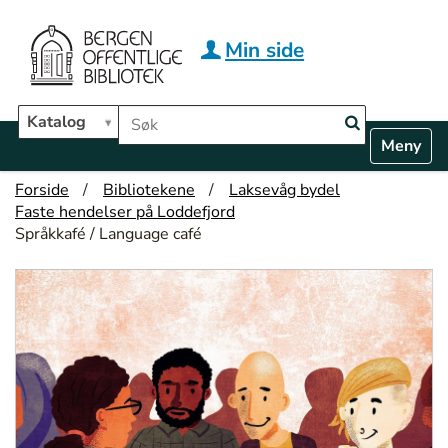
Hopp til hovedinnhold
Min side
Søk i biblioteket
Katalog
N
Toggle n
a
v
Forside
Bibliotekene
Laksevåg bydel
i
Faste hendelser på Loddefjord
g
Språkkafé / Language café
a
t
i
o
n