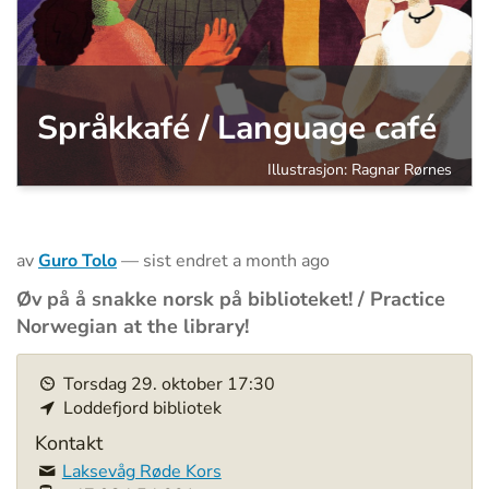
Språkkafé / Language café
Illustrasjon: Ragnar Rørnes
av
Guro Tolo
—
sist endret
a month ago
Øv på å snakke norsk på biblioteket! / Practice
Norwegian at the library!
h
Torsdag
29
.
oktober
17:30
t
Loddefjord bibliotek
t
p
Kontakt
s
Laksevåg Røde Kors
: