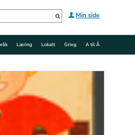
Min side
råk
Læring
Lokalt
Grieg
A til Å