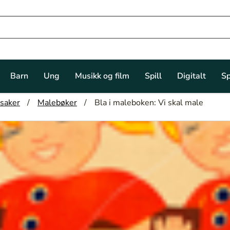
Barn
Ung
Musikk og film
Spill
Digitalt
Sp
ksaker
Malebøker
Bla i maleboken: Vi skal male