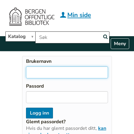
Hopp til hovedinnhold
Min side
Søk i biblioteket
Katalog
N
Toggle n
a
v
i
Brukernavn
g
a
t
i
Passord
o
n
Glemt passordet?
Hvis du har glemt passordet ditt,
kan