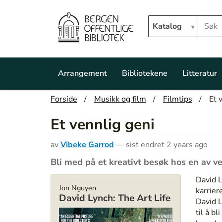
Hopp til hovedinnhold
Søk i biblioteket
Katalog
N
a
Arrangement
Bibliotekene
Litteratur
v
i
D
Forside
Musikk og film
Filmtips
Et 
g
u
a
Et vennlig geni
e
t
r
i
h
av
Vibeke Garrod
—
sist endret
2 years ago
o
e
n
Bli med på et kreativt besøk hos en av v
r
:
David L
Jon Nguyen
karrier
David Lynch: The Art Life
David L
til å b