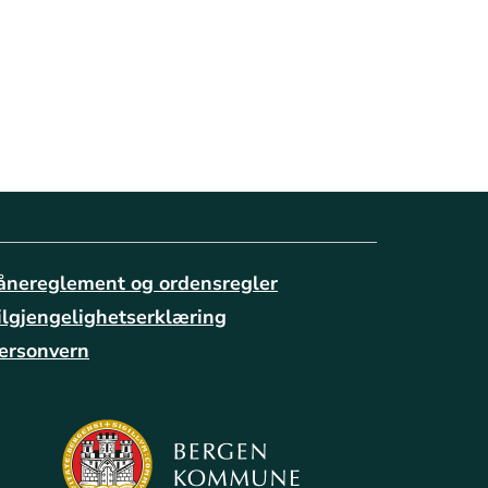
ånereglement og ordensregler
ilgjengelighetserklæring
ersonvern