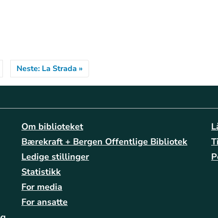
Neste: La Strada »
Om biblioteket
L
Bærekraft + Bergen Offentlige Bibliotek
T
Ledige stillinger
P
Statistikk
For media
For ansatte
og