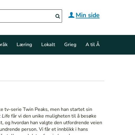
Min side
råk
Læring
Lokalt
Grieg
A til Å
te tv-serie Twin Peaks, men han startet sin
 Life
får vi den unike muligheten til å besøke
st, og hvordan han valgte den utfordrende veien
ndrende person. Vi får et innblikk i hans