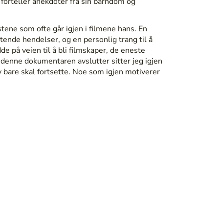
forteller anekdoter fra sin barndom og
ene som ofte går igjen i filmene hans. En
ende hendelser, og en personlig trang til å
e på veien til å bli filmskaper, de eneste
 denne dokumentaren avslutter sitter jeg igjen
 bare skal fortsette. Noe som igjen motiverer