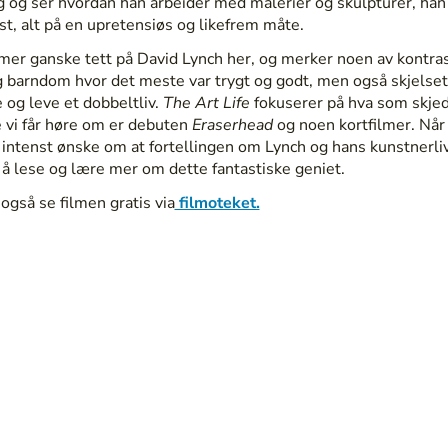
 og ser hvordan han arbeider med malerier og skulpturer, han 
t, alt på en upretensiøs og likefrem måte.
er ganske tett på David Lynch her, og merker noen av kontrast
g barndom hvor det meste var trygt og godt, men også skjelsett
 og leve et dobbeltliv.
The Art Life
fokuserer på hva som skjedd
 vi får høre om er debuten
Eraserhead
og noen kortfilmer. Når
intenst ønske om at fortellingen om Lynch og hans kunstnerliv
 å lese og lære mer om dette fantastiske geniet.
også se filmen gratis via
filmoteket.