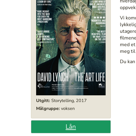
hverdag
oppveks
Vi komm
lykkeli
utagere
filmene
med et 
meg til
Du kan 
Utgitt:
Storytelling
,
2017
Målgruppe:
voksen
Lån