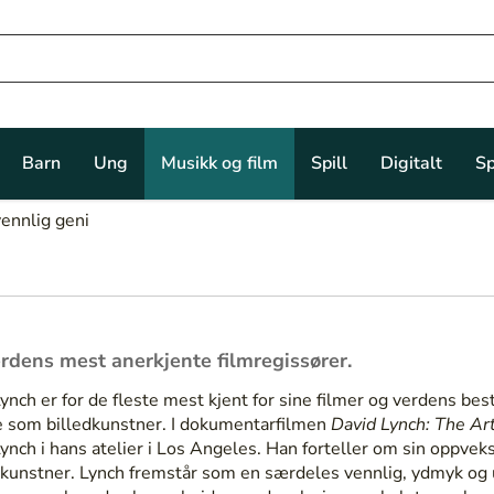
Barn
Ung
Musikk og film
Spill
Digitalt
Sp
vennlig geni
erdens mest anerkjente filmregissører.
ynch er for de fleste mest kjent for sine filmer og verdens bes
e som billedkunstner. I dokumentarfilmen
David Lynch: The Art
ynch i hans atelier i Los Angeles. Han forteller om sin oppvek
li kunstner. Lynch fremstår som en særdeles vennlig, ydmyk og u