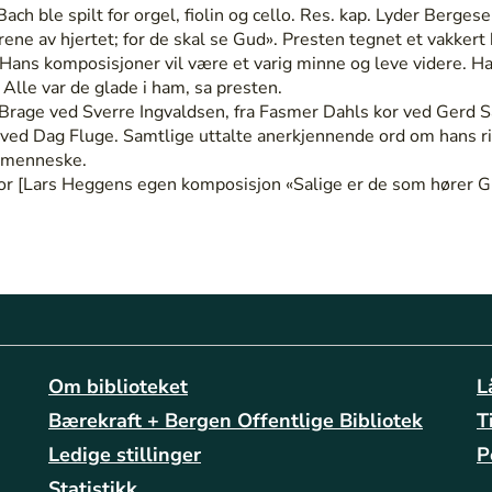
ach ble spilt for orgel, fiolin og cello. Res. kap. Lyder Berg
ene av hjertet; for de skal se Gud». Presten tegnet et vakkert
Hans komposisjoner vil være et varig minne og leve videre. H
Alle var de glade i ham, sa presten.
age ved Sverre Ingvaldsen, fra Fasmer Dahls kor ved Gerd Sæ
 ved Dag Fluge. Samtlige uttalte anerkjennende ord om hans ri
 menneske.
or [Lars Heggens egen komposisjon «Salige er de som hører G
Om biblioteket
L
Bærekraft + Bergen Offentlige Bibliotek
T
Ledige stillinger
P
Statistikk