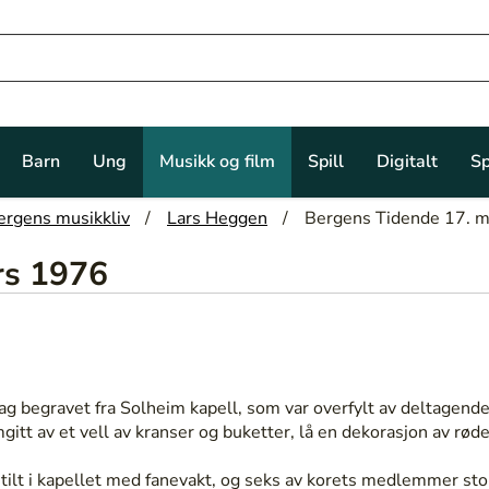
Barn
Ung
Musikk og film
Spill
Digitalt
Sp
ergens musikkliv
Lars Heggen
Bergens Tidende 17. 
rs 1976
 begravet fra Solheim kapell, som var overfylt av deltagende. 
t av et vell av kranser og buketter, lå en dekorasjon av røde 
ilt i kapellet med fanevakt, og seks av korets medlemmer sto