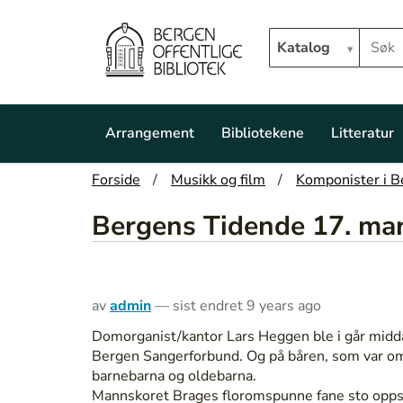
Hopp til hovedinnhold
Søk i biblioteket
Katalog
N
a
Arrangement
Bibliotekene
Litteratur
v
i
D
Forside
Musikk og film
Komponister i B
g
u
a
Bergens Tidende 17. ma
e
t
r
i
h
o
e
n
r
av
admin
—
sist endret
9 years ago
:
Domorganist/kantor Lars Heggen ble i går middag
Bergen Sangerforbund. Og på båren, som var omgit
barnebarna og oldebarna.
Mannskoret Brages floromspunne fane sto oppst