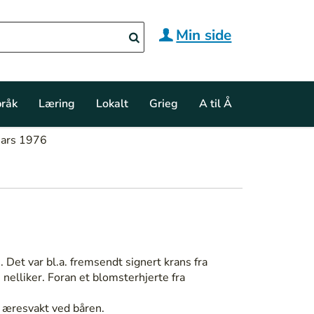
Min side
råk
Læring
Lokalt
Grieg
A til Å
mars 1976
Det var bl.a. fremsendt signert krans fra
nelliker. Foran et blomsterhjerte fra
 æresvakt ved båren.