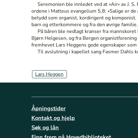
Seremonien ble innledet ved at «Air» av J. S. B
ordene i Matteus evangelium 5,8: «Salige er de r
betydd som organist, kordirigent og komponist. 
barn og etterkommere og fra den øvrige familie. 
På båren ble nedlagt kranser fra mannskoret Br
Bjørn Helgesen, og fra Bergen organistforening
fremhevet Lars Heggens gode egenskaper som
Til avslutning i kapellet sang Fasmer Dahls k
Lars Heggen
Åpningstider
Kontakt og hjelp
Søk og lån
Finn frem på Hovedbiblioteket