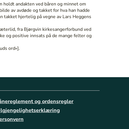
esen holdt andakten ved båren og minnet om
 bilde av avdøde og takket for hva han hadde
an takket hjertelig på vegne av Lars Heggens
terlid, fra Bjørgvin kirkesangerforbund ved
ke og positive innsats på de mange felter og
uds ord»].
ånereglement og ordensregler
ilgjengelighetserklæring
ersonvern