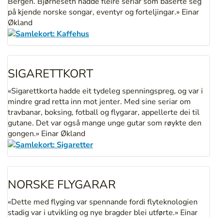
Bergen. Bjørneseth hadde fleire seriar som baserte seg
på kjende norske songar, eventyr og forteljingar.» Einar
Økland
SIGARETTKORT
«Sigarettkorta hadde eit tydeleg spenningspreg, og var i
mindre grad retta inn mot jenter. Med sine seriar om
travbanar, boksing, fotball og flygarar, appellerte dei til
gutane. Det var også mange unge gutar som røykte den
gongen.» Einar Økland
NORSKE FLYGARAR
«Dette med flyging var spennande fordi flyteknologien
stadig var i utvikling og nye bragder blei utførte.» Einar