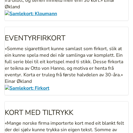
frå Glott, og serien innheld meir enn 30 kort.» Einar
Økland
EVENTYRFIRKORT
«Somme sigarettkort kunne samlast som firkort, slik at
ein kunne spela med dei når samlinga var komplett. Ein
full serie blei til eit kortspel med ti stikk. Desse firkorta
er teikna av Otto von Hanno, og motiva er henta frå
eventyr. Korta er truleg frå første halvdelen av 30-åra.»
Einar Økland
KORT MED TILTRYKK
«Mange norske firma importerte kort med eit blankt felt
der dei sjølv kunne trykka sin eigen tekst. Somme av