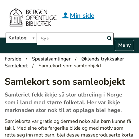
Hopp til hovedinnhold
Min side
Søk i biblioteket
Katalog
N
Toggle n
a
v
Forside
Spesialsamlinger
Øklands trykksaker
i
Samlekort
Samlekort som samleobjekt
g
a
Samlekort som samleobjekt
t
i
Samleriet fekk ikkje så stor utbreiing i Norge
o
n
som i land med større folketal. Her var ikkje
marknaden stor nok til at opplaga blei høge.
Samlekorta var gratis og dermed noko alle barn kunne få
tak i. Med sine ofte fargerike bilde og med motiv som
retta seg inn mot barn, blei desse masseproduserte korta