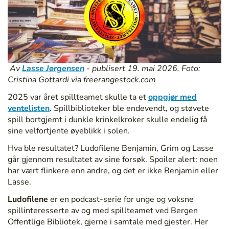
Av
Lasse Jørgensen
- publisert 19. mai 2026. Foto:
Cristina Gottardi via freerangestock.com
2025 var året spillteamet skulle ta et
oppgjør med
ventelisten
. Spillbiblioteker ble endevendt, og støvete
spill bortgjemt i dunkle krinkelkroker skulle endelig få
sine velfortjente øyeblikk i solen.
Hva ble resultatet? Ludofilene Benjamin, Grim og Lasse
går gjennom resultatet av sine forsøk. Spoiler alert: noen
har vært flinkere enn andre, og det er ikke Benjamin eller
Lasse.
Ludofilene
er en podcast-serie for unge og voksne
spillinteresserte av og med spillteamet ved Bergen
Offentlige Bibliotek, gjerne i samtale med gjester. Her