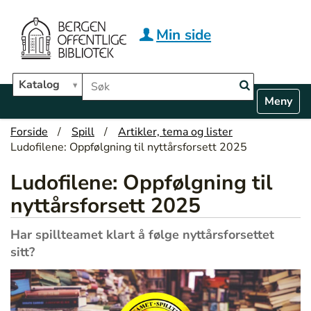
Hopp til hovedinnhold
Min side
Søk i biblioteket
Katalog
N
Toggle n
a
v
Forside
Spill
Artikler, tema og lister
i
Ludofilene: Oppfølgning til nyttårsforsett 2025
g
a
Ludofilene: Oppfølgning til
t
i
nyttårsforsett 2025
o
n
Har spillteamet klart å følge nyttårsforsettet
sitt?